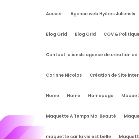
Accueil
Agence web Hyères Juliensls
Blog Grid
Blog Grid
CGV & Politique
Contact juliensls agence de création de 
Corinne Nicolas
Création de Site inte
Home
Home
Homepage
Maquet
Maquette A Temps Moi Beauté
Maque
maquette car la vie est belle
Maquette