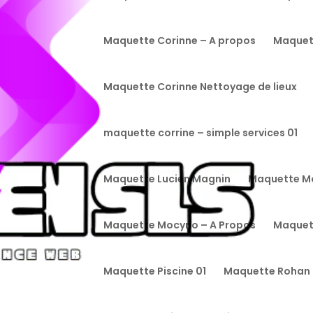
Maquette Corinne – A propos
Maquet
Maquette Corinne Nettoyage de lieux
maquette corrine – simple services 01
Maquette Lucien Magnin
Maquette M
Maquette Mocyno – A Propos
Maquet
porttitor ipsum dolor sit amet Canggu!
Maquette Piscine 01
Maquette Rohan