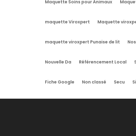
Maquette Soins pour Animaux
Maquet
maquette Viroxpert
Maquette viroxp
maquette viroxpert Punaise de lit
Nos
Nouvelle Da
Référencement Local
Fiche Google
Non classé
Secu
S