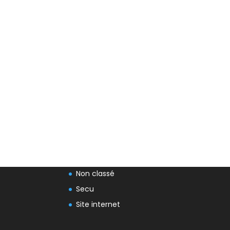
Archives
mai 2026
avril 2026
mars 2026
février 2023
Categories
Fiche Google
Non classé
Secu
Site internet