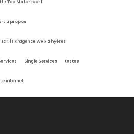
te Ted Motorsport
ert a propos
 Tarifs d’agence Web a hyères
Services
Single Services
testee
ite internet