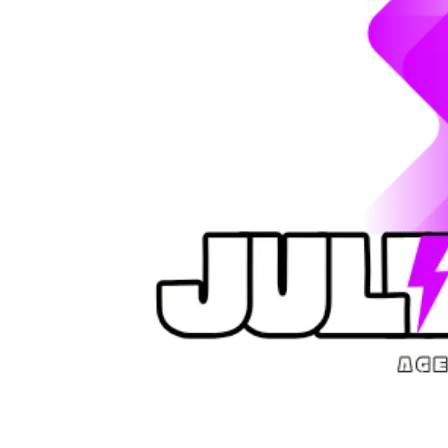
my time in Bali specifically at Cassava one 