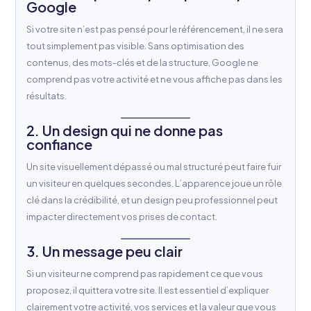
Google
Si votre site n’est pas pensé pour le référencement, il ne sera
tout simplement pas visible. Sans optimisation des
contenus, des mots-clés et de la structure, Google ne
comprend pas votre activité et ne vous affiche pas dans les
résultats.
2. Un design qui ne donne pas
confiance
Un site visuellement dépassé ou mal structuré peut faire fuir
un visiteur en quelques secondes. L’apparence joue un rôle
clé dans la crédibilité, et un design peu professionnel peut
impacter directement vos prises de contact.
3. Un message peu clair
Si un visiteur ne comprend pas rapidement ce que vous
proposez, il quittera votre site. Il est essentiel d’expliquer
clairement votre activité, vos services et la valeur que vous