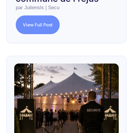
par
Juliensls
|
Secu
View Full Post