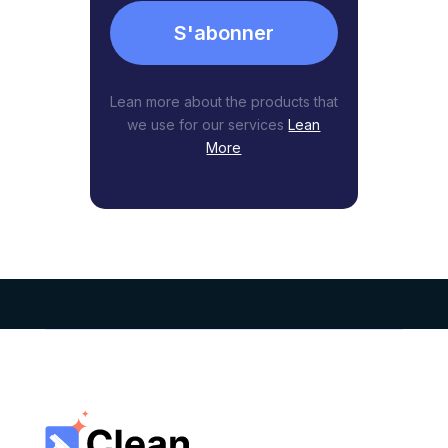
S'abonner
Lean more about the products that
we use for our services
Lean
More