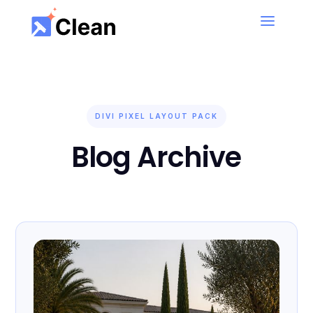
Book Now!
Book your first cleaning session and get 50% Off
– Limited Offer
DIVI PIXEL LAYOUT PACK
Blog Archive