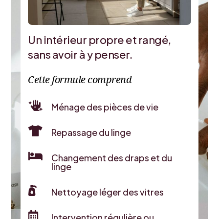
Un intérieur propre et rangé,
sans avoir à y penser.
Cette formule comprend

Ménage des pièces de vie

Repassage du linge

Changement des draps et du
linge

Nettoyage léger des vitres

Intervention régulière ou