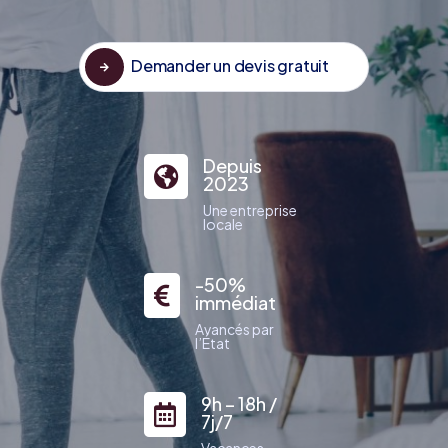
Demander un devis gratuit

Depuis

2023
Une entreprise
locale
-50%

immédiat
Avancés par
l’État
9h – 18h /

7j/7