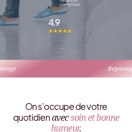
Vacances
comprises
4.9
☆
☆
☆
☆
☆
+200 Avis
Repassage
On s’occupe de votre
avec
soin
et
bonne
quotidien
humeur
.