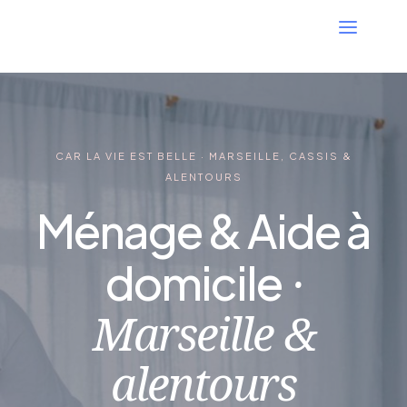
CAR LA VIE EST BELLE · MARSEILLE, CASSIS &
ALENTOURS
Ménage & Aide à
·
domicile
Marseille &
alentours