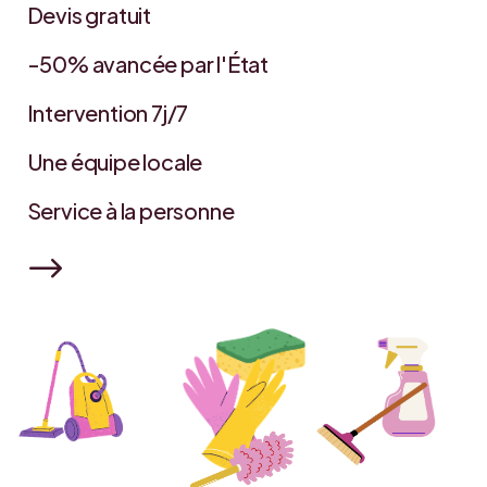
Devis gratuit
&
-50% avancée par l'État
&
Intervention 7j/7
&
Une équipe locale
&
Service à la personne
&
$